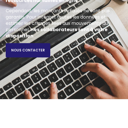
ressources humaines en ligne
.
Cependant, les montants indiqués ne sont pas
garantis. Pour intégrer toutes les données et
estimer les charges liées aux mouvements du
personnel,
nos collaborateurs sont à votre
disposition
.
NOUS CONTACTER