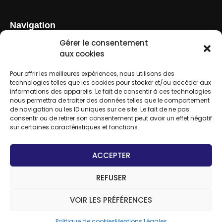
Navigation
Le cabinet
Gérer le consentement
Nos missions
aux cookies
Nos outils
Pour offrir les meilleures expériences, nous utilisons des
Simulateurs
technologies telles que les cookies pour stocker et/ou accéder aux
Nous contacter
informations des appareils. Le fait de consentir à ces technologies
nous permettra de traiter des données telles que le comportement
de navigation ou les ID uniques sur ce site. Le fait de ne pas
Contact
consentir ou de retirer son consentement peut avoir un effet négatif
sur certaines caractéristiques et fonctions.
01 86 04 48 57
contact@alfred-gory.fr
ACCEPTER
10 RUE CONDORCET 95150 TAVERNY
REFUSER
VOIR LES PRÉFÉRENCES
Création de sites internet pour experts-comptables
Politique de cookies
Mentions Légales