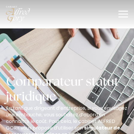
Comparateur statut
juridique
En tant que dirigeant d’entreprise, si vous envisagez
une embauche, vous souhaitez d’abord en
connaître le coût. Pour cela, le cabinet ALFRED
GORY vous propose d’utiliser son
simulateur de