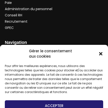
Paie
Administration du personnel
Conseil RH
Recrutement
GPEC
Navigation
Le cabinet
Gérer le consentement
Nos missions
aux cookies
Nos outils
Pour offrir les meilleures expériences, nous utilisons des
Simulateurs
technologies telles que les cookies pour stocker et/ou accéder aux
Nous contacter
informations des appareils. Le fait de consentir à ces technologies
nous permettra de traiter des données telles que le comportement
de navigation ou les ID uniques sur ce site. Le fait de ne pas
Contact
consentir ou de retirer son consentement peut avoir un effet négatif
sur certaines caractéristiques et fonctions.
01 86 04 48 57
contact@alfred-gory.fr
ACCEPTER
10 RUE CONDORCET 95150 TAVERNY