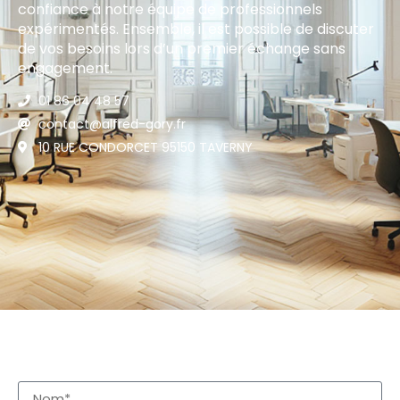
confiance à notre équipe de professionnels
expérimentés. Ensemble, il est possible de discuter
de vos besoins lors d’un premier échange sans
engagement.
01 86 04 48 57
contact@alfred-gory.fr
10 RUE CONDORCET 95150 TAVERNY