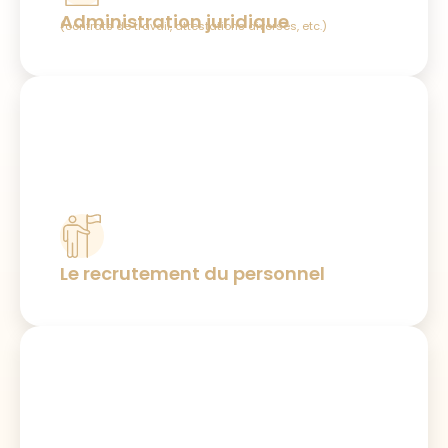
Administration juridique
(contrats de travail, attestations diverses, etc.)
Le recrutement du personnel