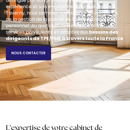
distingue par son professionnalisme, son
expérience et son engagement humain. Basés à
Taverny, nous sommes spécialistes du conseil RH,
de la gestion de la paie et de l’administration du
personnel. Au quotidien, notre équipe offre des
services polyvalents et adaptés aux
besoins des
dirigeants de TPE/PME à travers toute la France
.
NOUS CONTACTER
L’expertise de votre cabinet de