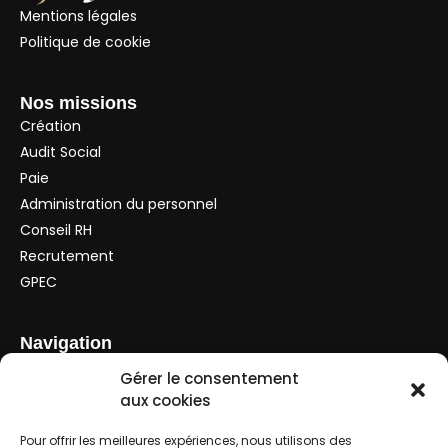
Mentions légales
Politique de cookie
Nos missions
Création
Audit Social
Paie
Administration du personnel
Conseil RH
Recrutement
GPEC
Navigation
Le cabinet
Gérer le consentement
Nos missions
aux cookies
Nos outils
Pour offrir les meilleures expériences, nous utilisons des
Simulateurs