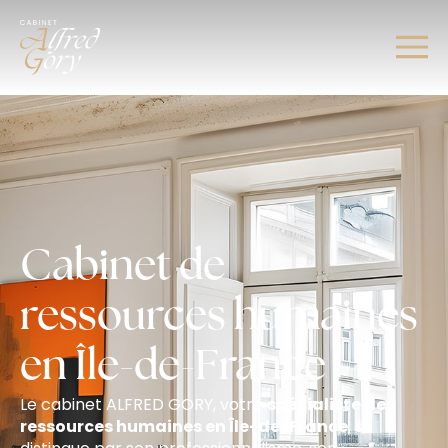
Cabinet de
ressources humaines
en Île-de-France
Le cabinet ALFRED GORY, votre
spécialiste des
ressources humaines en Île-de-France
, se